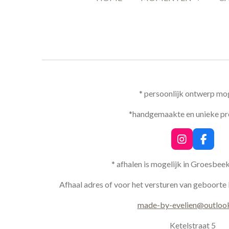
* persoonlijk ontwerp mog
*handgemaakte en unieke p
I
F
n
a
s
c
* afhalen is mogelijk in Groesbee
t
e
a
b
Afhaal adres of voor het versturen van geboorte 
g
o
r
o
made-by-evelien@outloo
a
k
m
Ketelstraat 5