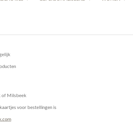
elijk
roducten
k of Milsbeek
kaartjes voor bestellingen is
k.com