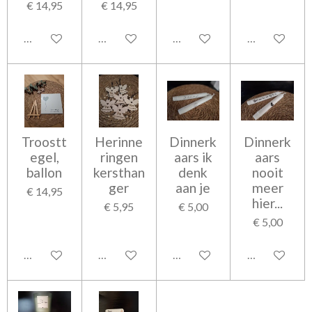
€ 14,95
€ 14,95
Bekijk details
Bekijk details
Bekijk details
Bekijk detail
Troostt
Herinne
Dinnerk
Dinnerk
egel,
ringen
aars ik
aars
ballon
kersthan
denk
nooit
ger
aan je
meer
€ 14,95
hier...
€ 5,95
€ 5,00
€ 5,00
Bekijk details
Bekijk details
In winkelwagen
In winkelwag