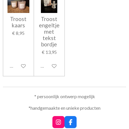
Troost
Troost
kaars
engeltje
met
€ 8,95
tekst
bordje
€ 13,95
Bekijk details
In winkelwagen
* persoonlijk ontwerp mogelijk
*handgemaakte en unieke producten
I
F