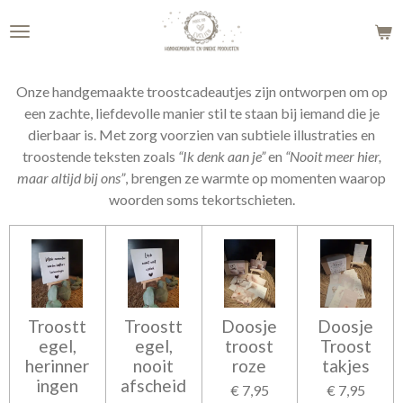
Ga
direct
naar
de
Onze handgemaakte troostcadeautjes zijn ontworpen om op
hoofdinhoud
een zachte, liefdevolle manier stil te staan bij iemand die je
dierbaar is. Met zorg voorzien van subtiele illustraties en
troostende teksten zoals
“Ik denk aan je”
en
“Nooit meer hier,
maar altijd bij ons”
, brengen ze warmte op momenten waarop
woorden soms tekortschieten.
Troostt
Troostt
Doosje
Doosje
egel,
egel,
troost
Troost
herinner
nooit
roze
takjes
ingen
afscheid
€ 7,95
€ 7,95