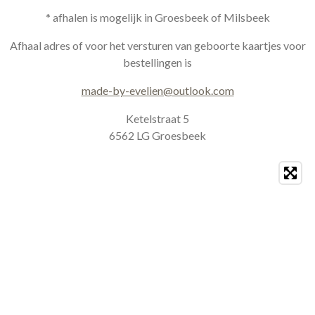
n
a
s
c
* afhalen is mogelijk in Groesbeek of Milsbeek
t
e
a
b
Afhaal adres of voor het versturen van geboorte kaartjes voor
g
o
bestellingen is
r
o
a
k
made-by-evelien@outlook.com
m
Ketelstraat 5
6562 LG Groesbeek