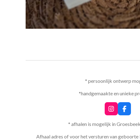
* persoonlijk ontwerp mog
*handgemaakte en unieke p
I
F
n
a
s
c
* afhalen is mogelijk in Groesbee
t
e
a
b
Afhaal adres of voor het versturen van geboorte 