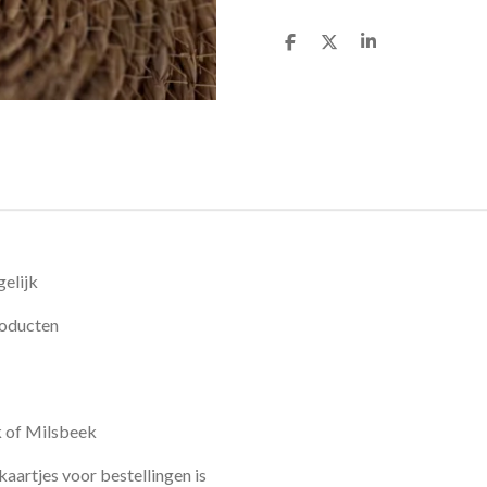
D
D
S
e
e
h
l
e
a
e
l
r
n
e
elijk
roducten
k of Milsbeek
kaartjes voor bestellingen is