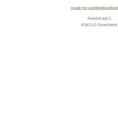
g
o
r
o
made-by-evelien@outloo
a
k
m
Ketelstraat 5
6562 LG Groesbeek