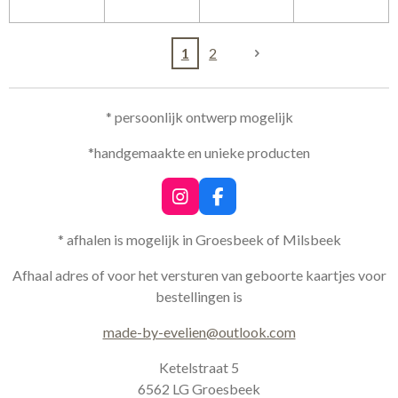
1
2
* persoonlijk ontwerp mogelijk
*handgemaakte en unieke producten
I
F
n
a
s
c
* afhalen is mogelijk in Groesbeek of Milsbeek
t
e
a
b
Afhaal adres of voor het versturen van geboorte kaartjes voor
g
o
bestellingen is
r
o
a
k
made-by-evelien@outlook.com
m
Ketelstraat 5
6562 LG Groesbeek