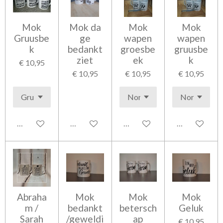
Mok
Mok da
Mok
Mok
Gruusbe
ge
wapen
wapen
k
bedankt
groesbe
gruusbe
ziet
ek
k
€ 10,95
€ 10,95
€ 10,95
€ 10,95
In winkelwagen
In winkelwagen
In winkelwagen
In winkelwag
Abraha
Mok
Mok
Mok
m /
bedankt
betersch
Geluk
Sarah
/geweldi
ap
€ 10,95