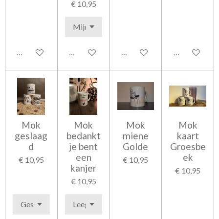
€ 10,95
In winkelwagen
In winkelwagen
Bekijk details
Bekijk detail
Mok
Mok
Mok
Mok
geslaag
bedankt
miene
kaart
d
je bent
Golde
Groesbe
een
ek
€ 10,95
€ 10,95
kanjer
€ 10,95
€ 10,95