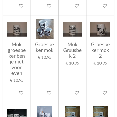
Bekijk details
In winkelwagen
In winkelwagen
In winkelwag
Mok
Groesbe
Mok
Groesbe
groesbe
ker mok
Gruusbe
ker mok
ker ben
k 2
2
€ 10,95
je niet
€ 10,95
€ 10,95
voor
even
€ 10,95
In winkelwagen
In winkelwagen
In winkelwagen
In winkelwag