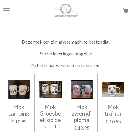
Ga
direct
naar
de
hoofdinhoud
Deze mokken zijn afwasmachine bestendig.
Snelle leveringen mogelijk
Geheel naar wens samen te stellen!
Mok
Mok
Mok
Mok
camping
Groesbe
zwemdi
trainer
ek op de
ploma
€ 10,95
€ 10,95
kaart
€ 10,95