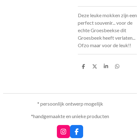
Deze leuke mokken zijn een
perfect souvenir... voor de
echte Groesbeekse dit
Groesbeek heeft verlaten...
Ofzo maar voor de leuk!!
D
D
S
D
e
e
h
e
l
e
a
l
e
l
r
e
n
e
n
* persoonlijk ontwerp mogelijk
*handgemaakte en unieke producten
I
F