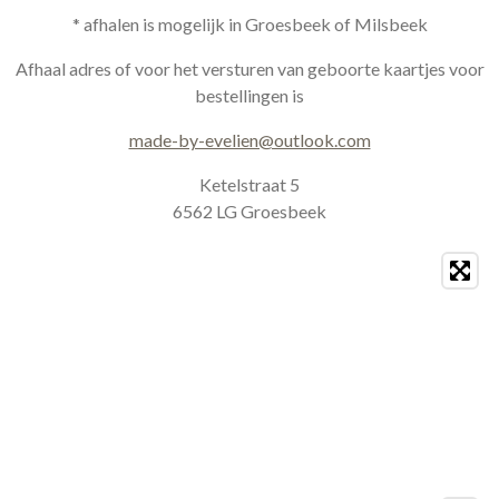
n
a
s
c
* afhalen is mogelijk in Groesbeek of Milsbeek
t
e
a
b
Afhaal adres of voor het versturen van geboorte kaartjes voor
g
o
bestellingen is
r
o
a
k
made-by-evelien@outlook.com
m
Ketelstraat 5
6562 LG Groesbeek