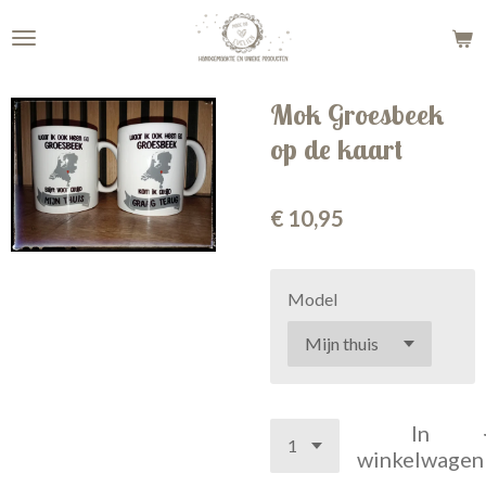
Ga
direct
naar
de
Mok Groesbeek
hoofdinhoud
op de kaart
€ 10,95
Model
In
winkelwagen