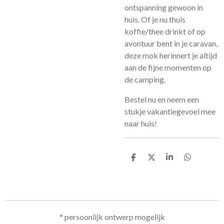
ontspanning gewoon in
huis. Of je nu thuis
koffie/thee drinkt of op
avontuur bent in je caravan,
deze mok herinnert je altijd
aan de fijne momenten op
de camping.
Bestel nu en neem een
stukje vakantiegevoel mee
naar huis!
D
D
S
D
e
e
h
e
l
e
a
l
e
l
r
e
n
e
n
* persoonlijk ontwerp mogelijk