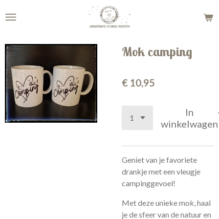
Ga
direct
naar
de
Mok camping
hoofdinhoud
€ 10,95
In
winkelwagen
Geniet van je favoriete
drankje met een vleugje
campinggevoel!
Met deze unieke mok, haal
je de sfeer van de natuur en