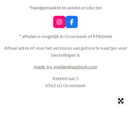
*handgemaakte en unieke producten
I
F
n
a
s
c
* afhalen is mogelijk in Groesbeek of Milsbeek
t
e
a
b
Afhaal adres of voor het versturen van geboorte kaartjes voor
g
o
bestellingen is
r
o
a
k
made-by-evelien@outlook.com
m
Ketelstraat 5
6562 LG Groesbeek