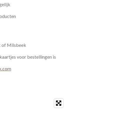
elijk
roducten
k of Milsbeek
kaartjes voor bestellingen is
k.com