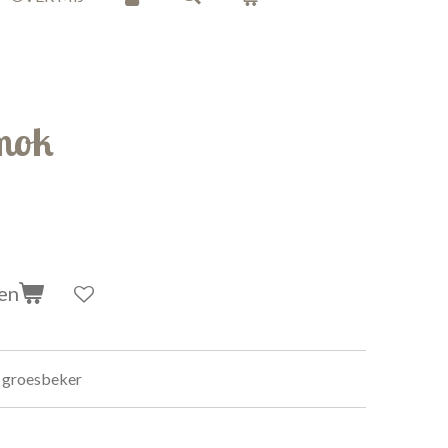
mok
en
e groesbeker