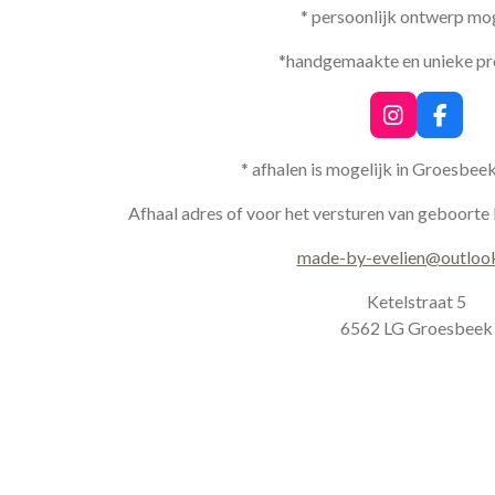
* persoonlijk ontwerp mog
*handgemaakte en unieke p
I
F
n
a
s
c
* afhalen is mogelijk in Groesbee
t
e
a
b
Afhaal adres of voor het versturen van geboorte 
g
o
r
o
made-by-evelien@outloo
a
k
m
Ketelstraat 5
6562 LG Groesbeek