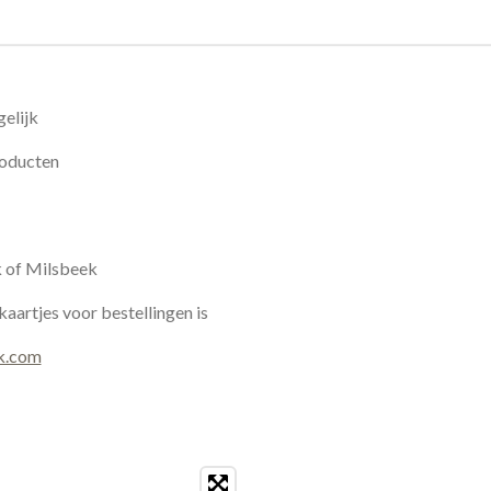
elijk
roducten
k of Milsbeek
kaartjes voor bestellingen is
k.com