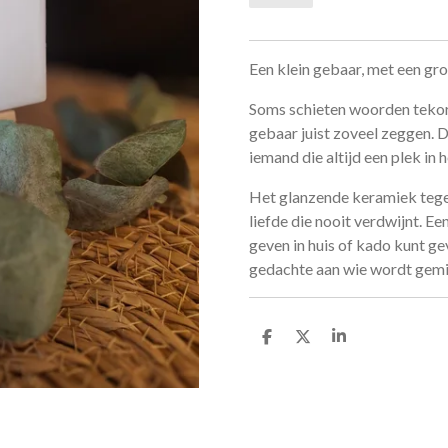
Een klein gebaar, met een gr
Soms schieten woorden tekort. 
gebaar juist zoveel zeggen. D
iemand die altijd een plek in 
Het glanzende keramiek tegel
liefde die nooit verdwijnt. Ee
geven in huis of kado kunt gev
gedachte aan wie wordt gemi
D
D
S
e
e
h
l
e
a
e
l
r
n
e