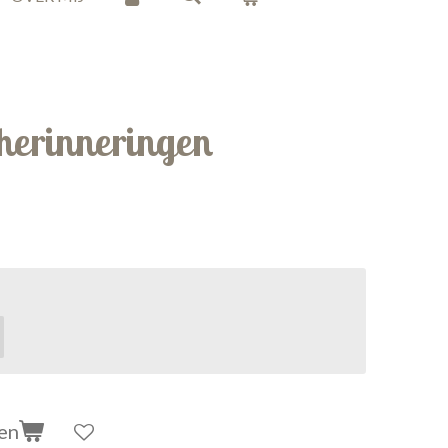
 herinneringen
en