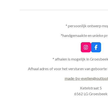
* persoonlijk ontwerp mog
*handgemaakte en unieke p
I
F
n
a
s
c
* afhalen is mogelijk in Groesbee
t
e
a
b
Afhaal adres of voor het versturen van geboorte 
g
o
r
o
made-by-evelien@outloo
a
k
m
Ketelstraat 5
6562 LG Groesbeek