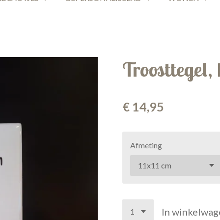
Troosttegel,
€ 14,95
Afmeting
In winkelwag