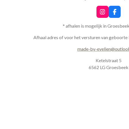
I
F
n
a
s
c
* afhalen is mogelijk in Groesbee
t
e
a
b
Afhaal adres of voor het versturen van geboorte 
g
o
r
o
made-by-evelien@outloo
a
k
m
Ketelstraat 5
6562 LG Groesbeek