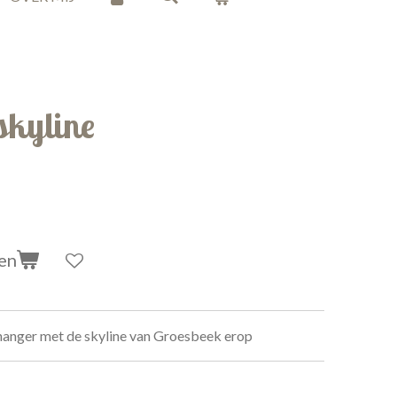
skyline
en
lhanger met de skyline van Groesbeek erop