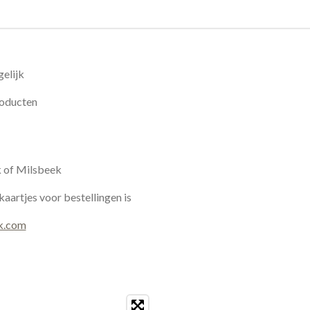
elijk
roducten
k of Milsbeek
kaartjes voor bestellingen is
k.com