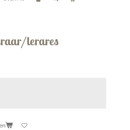
eraar/lerares
en