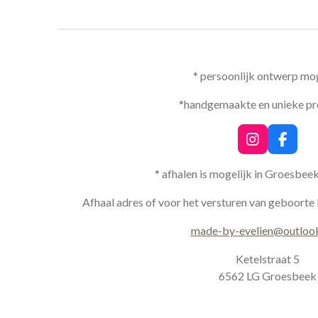
* persoonlijk ontwerp mog
*handgemaakte en unieke p
I
F
n
a
s
c
* afhalen is mogelijk in Groesbee
t
e
a
b
Afhaal adres of voor het versturen van geboorte 
g
o
r
o
made-by-evelien@outloo
a
k
m
Ketelstraat 5
6562 LG Groesbeek