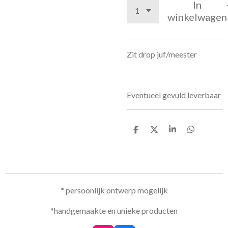
In
winkelwagen
Zit drop juf/meester
Eventueel gevuld leverbaar
D
D
S
D
e
e
h
e
l
e
a
l
e
l
r
e
n
e
n
* persoonlijk ontwerp mogelijk
*handgemaakte en unieke producten