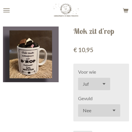
Ga
direct
naar
de
Mok zit d'rop
hoofdinhoud
€ 10,95
Voor wie
Gevuld