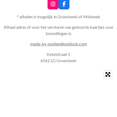
I
F
n
a
s
c
* afhalen is mogelijk in Groesbeek of Milsbeek
t
e
a
b
Afhaal adres of voor het versturen van geboorte kaartjes voor
g
o
bestellingen is
r
o
a
k
made-by-evelien@outlook.com
m
Ketelstraat 5
6562 LG Groesbeek