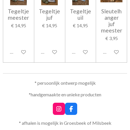
Tegeltje
Tegeltje
Tegeltje
Sleutelh
meester
juf
uil
anger
juf
€ 14,95
€ 14,95
€ 14,95
meester
€ 3,95
Bekijk details
Bekijk details
Bekijk details
Bekijk detail
* persoonlijk ontwerp mogelijk
*handgemaakte en unieke producten
I
F
n
a
s
c
* afhalen is mogelijk in Groesbeek of Milsbeek
t
e