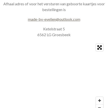
a
b
Afhaal adres of voor het versturen van geboorte kaartjes voor
g
o
bestellingen is
r
o
a
k
made-by-evelien@outlook.com
m
Ketelstraat 5
6562 LG Groesbeek