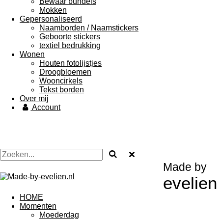
Bewaar bundels
Mokken
Gepersonaliseerd
Naamborden / Naamstickers
Geboorte stickers
textiel bedrukking
Wonen
Houten fotolijstjes
Droogbloemen
Wooncirkels
Tekst borden
Over mij
Account
Made by
evelien
HOME
Momenten
Moederdag