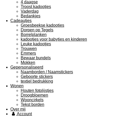
4 daagse
Troost kadootjes
Vaderdag
Bedankjes
Cadeautjes
Groesbeekse kadootjes
Dorpen op Tegels
Borrelplanken
kadootjes voor babytjes en kinderen
Leuke kadootjes
Trouwen
Emmers
Bewaar bundels
Mokken
Gepersonaliseerd
Naamborden / Naamstickers
Geboorte stickers
textiel bedrukking
Wonen
Houten fotolijstjes
Droogbloemen
Wooncirkels
Tekst borden
Over mij
Account