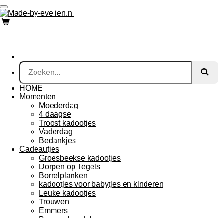
Ga
direct
naar
de
hoofdinhoud
HOME
Momenten
Moederdag
4 daagse
Troost kadootjes
Vaderdag
Bedankjes
Cadeautjes
Groesbeekse kadootjes
Dorpen op Tegels
Borrelplanken
kadootjes voor babytjes en kinderen
Leuke kadootjes
Trouwen
Emmers