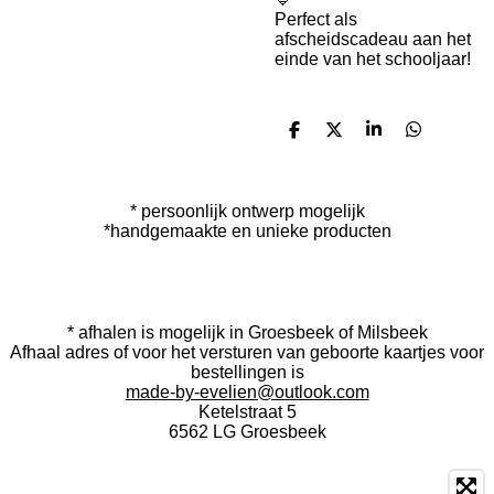
Perfect als
afscheidscadeau aan het
einde van het schooljaar!
D
D
S
D
e
e
h
e
l
e
a
l
e
l
r
e
n
e
n
* persoonlijk ontwerp mogelijk
*handgemaakte en unieke producten
I
F
n
a
* afhalen is mogelijk in Groesbeek of Milsbeek
s
c
Afhaal adres of voor het versturen van geboorte kaartjes voor
t
e
bestellingen is
a
b
made-by-evelien@outlook.com
g
o
Ketelstraat 5
r
o
6562 LG Groesbeek
a
k
m