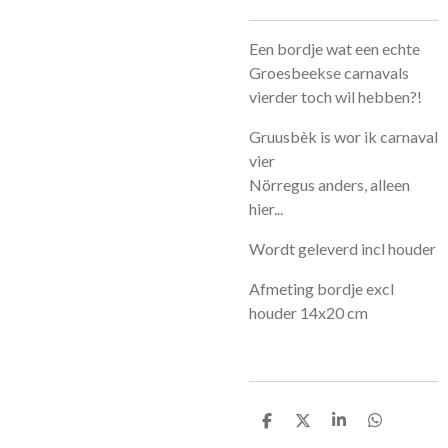
Een bordje wat een echte
Groesbeekse carnavals
vierder toch wil hebben?!
Gruusbèk is wor ik carnaval
vier
Nörregus anders, alleen
hier...
Wordt geleverd incl houder
Afmeting bordje excl
houder 14x20 cm
D
D
S
D
e
e
h
e