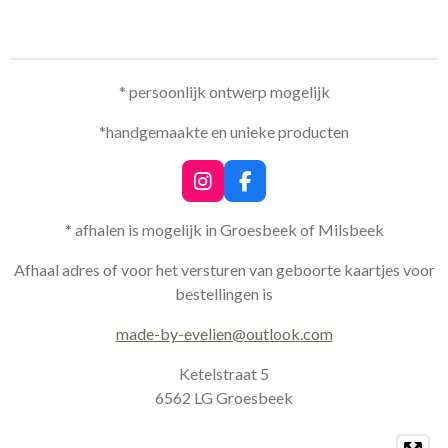
l
e
a
l
e
l
r
e
n
e
n
* persoonlijk ontwerp mogelijk
*handgemaakte en unieke producten
I
F
n
a
s
c
* afhalen is mogelijk in Groesbeek of Milsbeek
t
e
a
b
Afhaal adres of voor het versturen van geboorte kaartjes voor
g
o
bestellingen is
r
o
a
k
made-by-evelien@outlook.com
m
Ketelstraat 5
6562 LG Groesbeek