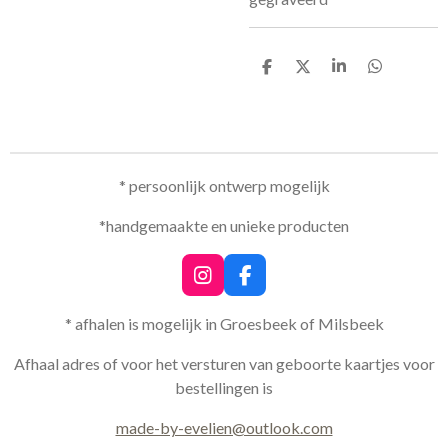
D
D
S
D
e
e
h
e
l
e
a
l
e
l
r
e
n
e
n
* persoonlijk ontwerp mogelijk
*handgemaakte en unieke producten
I
F
n
a
s
c
* afhalen is mogelijk in Groesbeek of Milsbeek
t
e
a
b
Afhaal adres of voor het versturen van geboorte kaartjes voor
g
o
bestellingen is
r
o
a
k
made-by-evelien@outlook.com
m