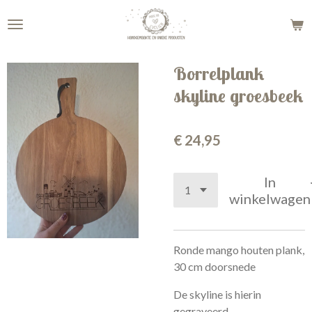
Ga
direct
naar
de
Borrelplank
hoofdinhoud
skyline groesbeek
€ 24,95
In
winkelwagen
Ronde mango houten plank,
30 cm doorsnede
De skyline is hierin
gegraveerd