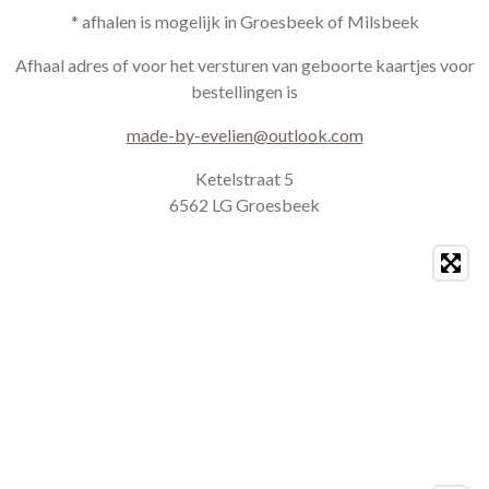
s
c
* afhalen is mogelijk in Groesbeek of Milsbeek
t
e
a
b
Afhaal adres of voor het versturen van geboorte kaartjes voor
g
o
bestellingen is
r
o
a
k
made-by-evelien@outlook.com
m
Ketelstraat 5
6562 LG Groesbeek