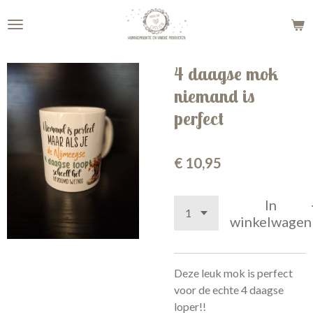
Ga
direct
naar
de
4 daagse mok
hoofdinhoud
niemand is
perfect
€ 10,95
In
winkelwagen
Deze leuk mok is perfect
voor de echte 4 daagse
loper!!