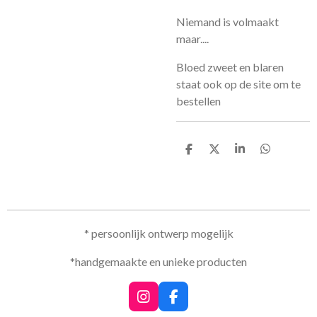
Niemand is volmaakt
maar....
Bloed zweet en blaren
staat ook op de site om te
bestellen
D
D
S
D
e
e
h
e
l
e
a
l
e
l
r
e
n
e
n
* persoonlijk ontwerp mogelijk
*handgemaakte en unieke producten
I
F
n
a