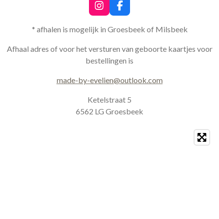
I
F
n
a
s
c
* afhalen is mogelijk in Groesbeek of Milsbeek
t
e
a
b
Afhaal adres of voor het versturen van geboorte kaartjes voor
g
o
bestellingen is
r
o
a
k
made-by-evelien@outlook.com
m
Ketelstraat 5
6562 LG Groesbeek