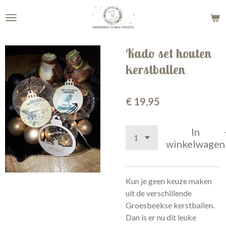
Ga
direct
naar
de
Kado set houten
hoofdinhoud
kerstballen
€ 19,95
In
winkelwagen
Kun je geen keuze maken
uit de verschillende
Groesbeekse kerstballen.
Dan is er nu dit leuke