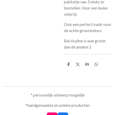
pakketje van 3 stuks te
bestellen. Voor een leuke
setprijs
Ook een perfect kado voor
de echte groesbekers
Bal skyline is wat groter
dan de andere 2
D
D
S
D
e
e
h
e
l
e
a
l
e
l
r
e
n
e
n
* persoonlijk ontwerp mogelijk
*handgemaakte en unieke producten