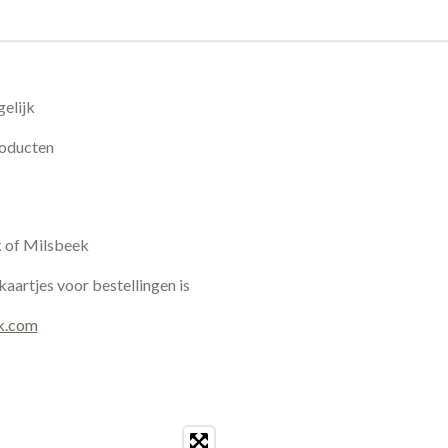
elijk
roducten
k of Milsbeek
kaartjes voor bestellingen is
k.com