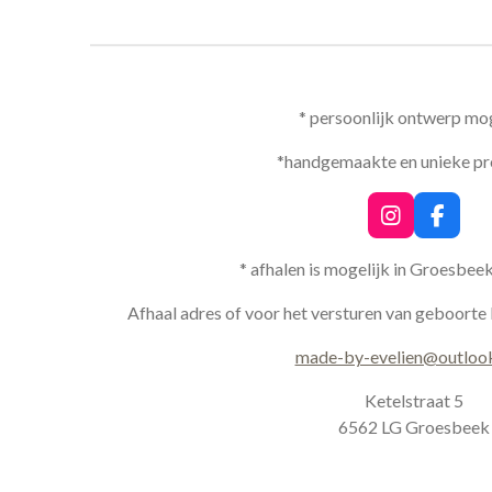
* persoonlijk ontwerp mog
*handgemaakte en unieke p
I
F
n
a
s
c
* afhalen is mogelijk in Groesbee
t
e
a
b
Afhaal adres of voor het versturen van geboorte 
g
o
r
o
made-by-evelien@outloo
a
k
m
Ketelstraat 5
6562 LG Groesbeek