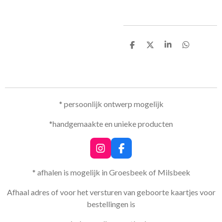
D
D
S
D
e
e
h
e
l
e
a
l
e
l
r
e
n
e
n
* persoonlijk ontwerp mogelijk
*handgemaakte en unieke producten
I
F
n
a
s
c
* afhalen is mogelijk in Groesbeek of Milsbeek
t
e
a
b
Afhaal adres of voor het versturen van geboorte kaartjes voor
g
o
bestellingen is
r
o
a
k