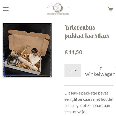
Ga
direct
naar
de
Brievenbus
hoofdinhoud
pakket kerstkus
€ 11,50
In
winkelwagen
Dit leuke pakketje bevat
een glitterkaars met houder
en een groot zeephart aan
een touwtje