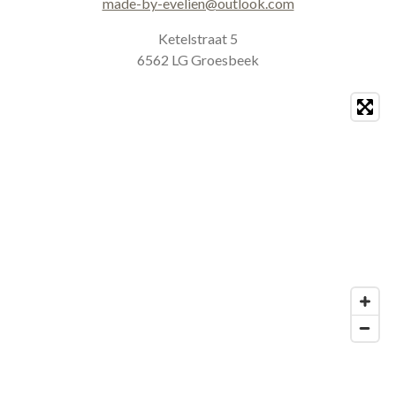
made-by-evelien@outlook.com
m
Ketelstraat 5
6562 LG Groesbeek