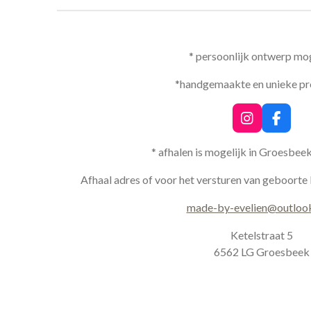
* persoonlijk ontwerp mog
*handgemaakte en unieke p
I
F
n
a
s
c
* afhalen is mogelijk in Groesbee
t
e
a
b
Afhaal adres of voor het versturen van geboorte 
g
o
r
o
made-by-evelien@outloo
a
k
m
Ketelstraat 5
6562 LG Groesbeek