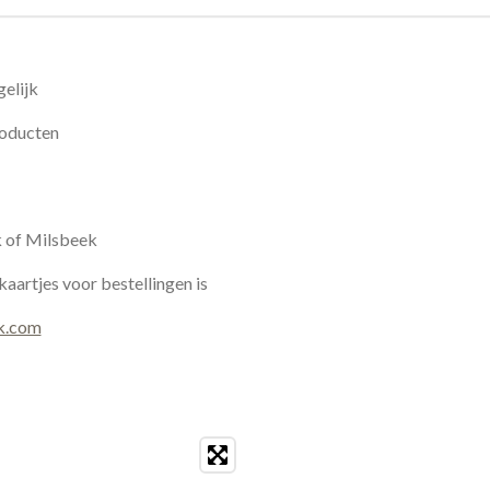
elijk
roducten
k of Milsbeek
kaartjes voor bestellingen is
k.com