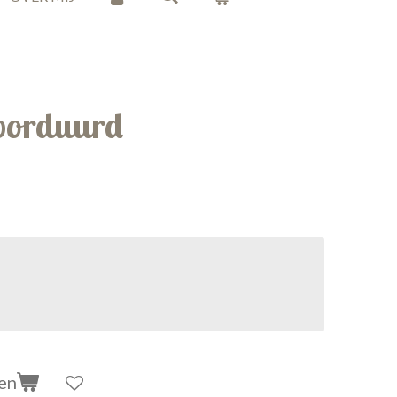
borduurd
en