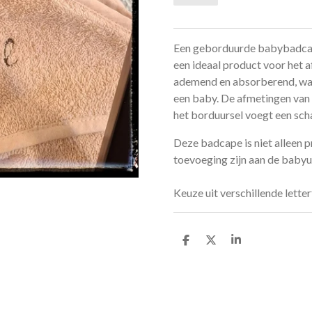
Een geborduurde babybadcap
een ideaal product voor het a
ademend en absorberend, waa
een baby. De afmetingen van 
het borduursel voegt een scha
Deze badcape is niet alleen pr
toevoeging zijn aan de babyu
Keuze uit verschillende lette
D
D
S
e
e
h
l
e
a
e
l
r
n
e