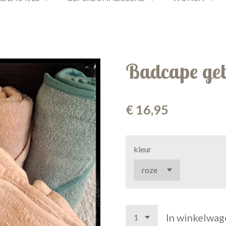
Badcape ge
€ 16,95
kleur
In winkelwag