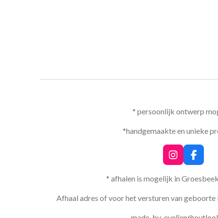
* persoonlijk ontwerp mog
*handgemaakte en unieke p
I
F
n
a
s
c
* afhalen is mogelijk in Groesbee
t
e
a
b
Afhaal adres of voor het versturen van geboorte 
g
o
r
o
made-by-evelien@outloo