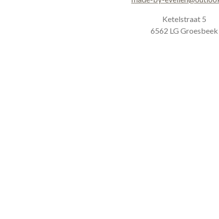
a
k
m
Ketelstraat 5
6562 LG Groesbeek