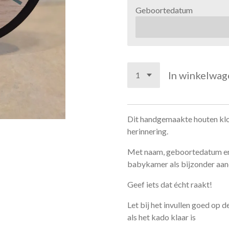
Geboortedatum
In winkelwag
Dit handgemaakte houten klokj
herinnering.
Met naam, geboortedatum en e
babykamer als bijzonder aa
Geef iets dat écht raakt!
Let bij het invullen goed op 
als het kado klaar is