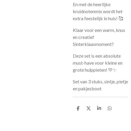
En met de heerlijke
kruidnotenmix wordt het
extra feestelijk in huis! 🥰
Klaar voor een warm, knus
en creatief
Sinterklaasmoment?
Deze set is een absolute
must-have voor kleine en
grote hulppieten! 💛✨
Set van 3 stuks, sintje, pietje
en pakjesboot
D
D
S
D
e
e
h
e
l
e
a
l
e
l
r
e
n
e
n