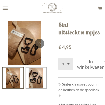
Ga
direct
naar
de
Sint
hoofdinhoud
uitsteekvormpjes
€ 4,95
In
winkelwagen
✨ Sinterklaaspret voor in
de keuken én de speelbak!
✨
Met deze gezellige Sint-