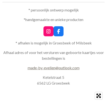
* persoonlijk ontwerp mogelijk
*handgemaakte en unieke producten
I
F
n
a
s
c
* afhalen is mogelijk in Groesbeek of Milsbeek
t
e
a
b
Afhaal adres of voor het versturen van geboorte kaartjes voor
g
o
bestellingen is
r
o
a
k
made-by-evelien@outlook.com
m
Ketelstraat 5
6562 LG Groesbeek