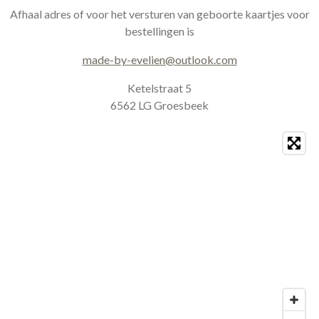
a
b
Afhaal adres of voor het versturen van geboorte kaartjes voor
g
o
bestellingen is
r
o
a
k
made-by-evelien@outlook.com
m
Ketelstraat 5
6562 LG Groesbeek