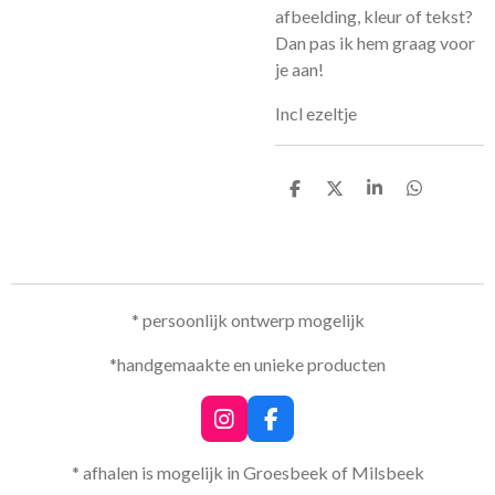
afbeelding, kleur of tekst?
Dan pas ik hem graag voor
je aan!
Incl ezeltje
D
D
S
D
e
e
h
e
l
e
a
l
e
l
r
e
n
e
n
* persoonlijk ontwerp mogelijk
*handgemaakte en unieke producten
I
F
n
a
s
c
* afhalen is mogelijk in Groesbeek of Milsbeek
t
e