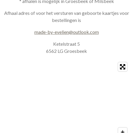
s
c
* afhalen is mogelijk in Groesbeek of Milsbeek
t
e
a
b
Afhaal adres of voor het versturen van geboorte kaartjes voor
g
o
bestellingen is
r
o
a
k
made-by-evelien@outlook.com
m
Ketelstraat 5
6562 LG Groesbeek