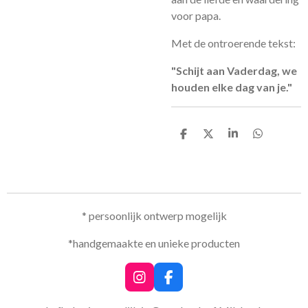
voor papa.
Met de ontroerende tekst:
"Schijt aan Vaderdag, we
houden elke dag van je."
D
D
S
D
e
e
h
e
l
e
a
l
e
l
r
e
n
e
n
* persoonlijk ontwerp mogelijk
*handgemaakte en unieke producten
I
F
n
a