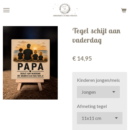
Ga
direct
naar
de
Tegel schijt aan
hoofdinhoud
vaderdag
€ 14,95
Kinderen jongen/meis
Afmeting tegel