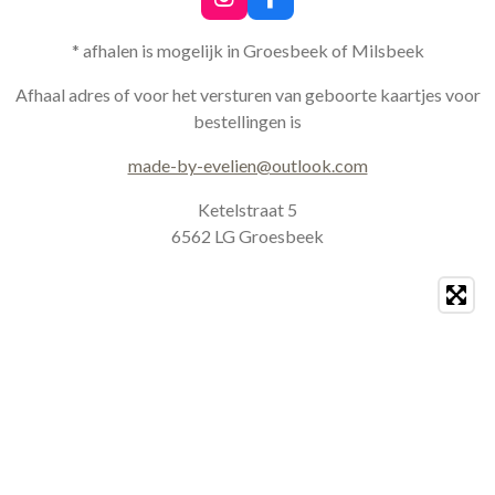
I
F
n
a
s
c
* afhalen is mogelijk in Groesbeek of Milsbeek
t
e
a
b
Afhaal adres of voor het versturen van geboorte kaartjes voor
g
o
bestellingen is
r
o
a
k
made-by-evelien@outlook.com
m
Ketelstraat 5
6562 LG Groesbeek