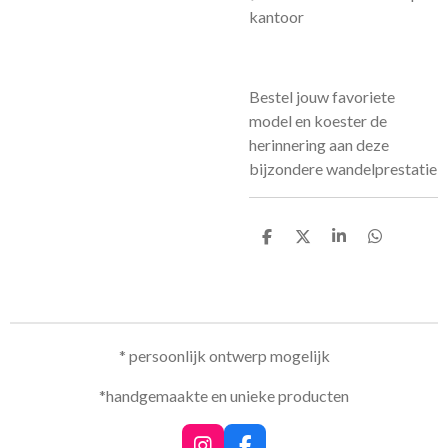
kantoor
Bestel jouw favoriete
model en koester de
herinnering aan deze
bijzondere wandelprestatie
D
D
S
D
e
e
h
e
l
e
a
l
e
l
r
e
n
e
n
* persoonlijk ontwerp mogelijk
*handgemaakte en unieke producten