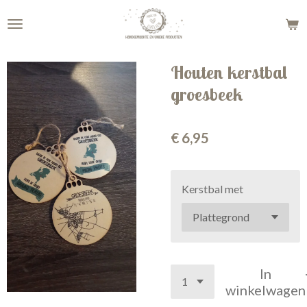
Ga
direct
naar
de
Houten kerstbal
hoofdinhoud
groesbeek
€ 6,95
Kerstbal met
In
winkelwagen