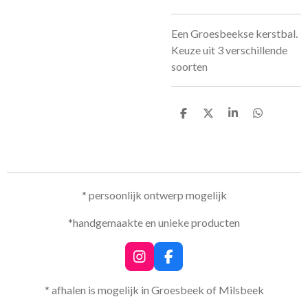
Een Groesbeekse kerstbal.
Keuze uit 3 verschillende
soorten
D
D
S
D
e
e
h
e
l
e
a
l
e
l
r
e
n
e
n
* persoonlijk ontwerp mogelijk
*handgemaakte en unieke producten
I
F
n
a
s
c
* afhalen is mogelijk in Groesbeek of Milsbeek
t
e