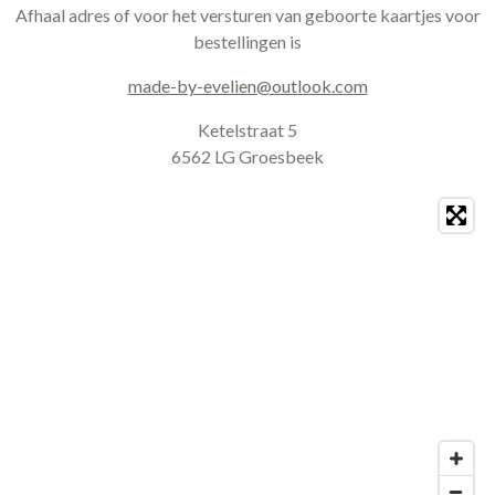
a
b
Afhaal adres of voor het versturen van geboorte kaartjes voor
g
o
bestellingen is
r
o
a
k
made-by-evelien@outlook.com
m
Ketelstraat 5
6562 LG Groesbeek