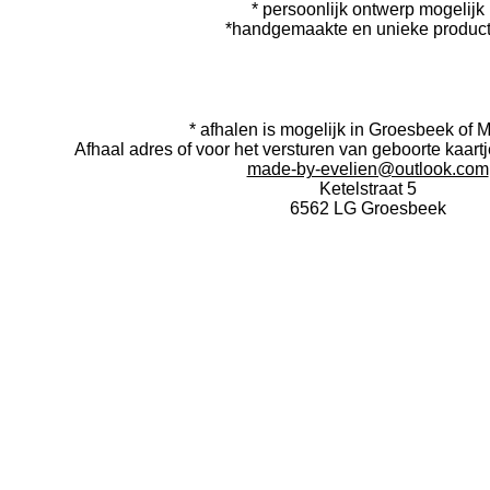
* persoonlijk ontwerp mogelijk
*handgemaakte en unieke produc
I
F
n
a
* afhalen is mogelijk in Groesbeek of 
s
c
Afhaal adres of voor het versturen van geboorte kaartj
t
e
made-by-evelien@outlook.com
a
b
Ketelstraat 5
g
o
6562 LG Groesbeek
r
o
a
k
m