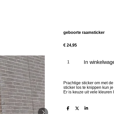
geboorte raamsticker
€ 24,95
In winkelwag
Prachtige sticker om met de
sticker los te knippen kun je
Er is keuze uit vele kleuren
D
D
S
e
e
h