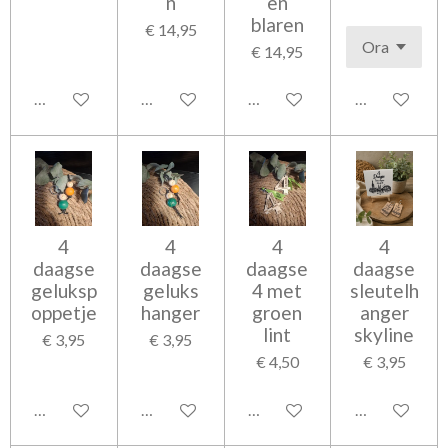
n
en
blaren
€ 14,95
€ 14,95
Bekijk details
Bekijk details
Bekijk details
In winkelwag
4
4
4
4
daagse
daagse
daagse
daagse
geluksp
geluks
4 met
sleutelh
oppetje
hanger
groen
anger
lint
skyline
€ 3,95
€ 3,95
€ 4,50
€ 3,95
Bekijk details
Bekijk details
In winkelwagen
In winkelwag