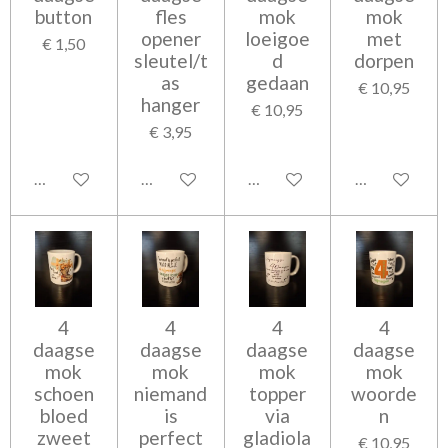
button
fles
mok
mok
opener
loeigoe
met
€ 1,50
sleutel/t
d
dorpen
as
gedaan
€ 10,95
hanger
€ 10,95
€ 3,95
In winkelwagen
Bekijk details
In winkelwagen
In winkelwag
4
4
4
4
daagse
daagse
daagse
daagse
mok
mok
mok
mok
schoen
niemand
topper
woorde
bloed
is
via
n
zweet
perfect
gladiola
€ 10,95