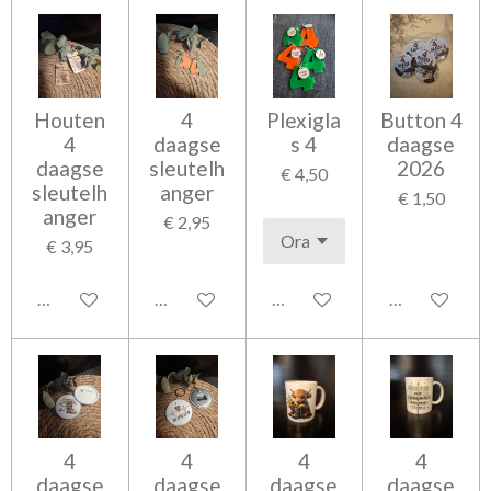
Houten
4
Plexigla
Button 4
4
daagse
s 4
daagse
daagse
sleutelh
2026
€ 4,50
sleutelh
anger
€ 1,50
anger
€ 2,95
€ 3,95
Bekijk details
In winkelwagen
In winkelwagen
In winkelwag
4
4
4
4
daagse
daagse
daagse
daagse