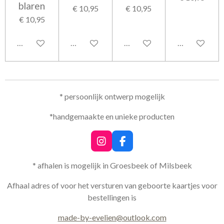
blaren
€ 10,95
€ 10,95
€ 10,95
In winkelwagen
In winkelwagen
Bekijk details
In winkelwag
* persoonlijk ontwerp mogelijk
*handgemaakte en unieke producten
I
F
n
a
s
c
* afhalen is mogelijk in Groesbeek of Milsbeek
t
e
a
b
Afhaal adres of voor het versturen van geboorte kaartjes voor
g
o
bestellingen is
r
o
a
k
made-by-evelien@outlook.com
m