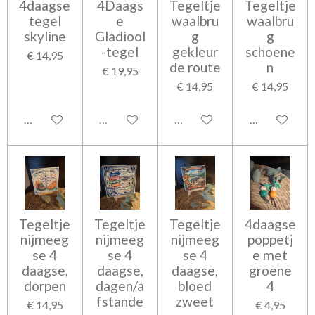
4daagse
4Daags
Tegeltje
Tegeltje
tegel
e
waalbru
waalbru
skyline
Gladiool
g
g
-tegel
gekleur
schoene
€ 14,95
de route
n
€ 19,95
€ 14,95
€ 14,95
Bekijk details
Uitverkocht
Bekijk details
Bekijk detail
Tegeltje
Tegeltje
Tegeltje
4daagse
nijmeeg
nijmeeg
nijmeeg
poppetj
se 4
se 4
se 4
e met
daagse,
daagse,
daagse,
groene
dorpen
dagen/a
bloed
4
fstande
zweet
€ 14,95
€ 4,95